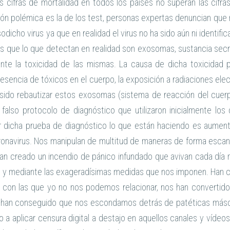
as cifras de mortalidad en todos los países no superan las cifr
ón polémica es la de los test, personas expertas denuncian que 
icho virus ya que en realidad el virus no ha sido aún ni identifica
s que lo que detectan en realidad son exosomas, sustancia secr
nte la toxicidad de las mismas. La causa de dicha toxicidad 
resencia de tóxicos en el cuerpo, la exposición a radiaciones el
sido rebautizar estos exosomas (sistema de reacción del cuerp
falso protocolo de diagnóstico que utilizaron inicialmente los
ar dicha prueba de diagnóstico lo que están haciendo es aument
onavirus. Nos manipulan de multitud de maneras de forma esca
an creado un incendio de pánico infundado que avivan cada día
s y mediante las exageradísimas medidas que nos imponen. Han c
, con las que yo no nos podemos relacionar, nos han converti
han conseguido que nos escondamos detrás de patéticas másca
 a aplicar censura digital a destajo en aquellos canales y víde