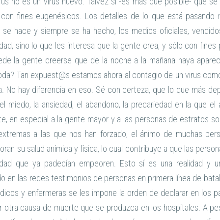
irus no es un virus nuevo. Talvez sí -es más que posible- que se
con fines eugenésicos. Los detalles de lo que está pasando 
se hace y siempre se ha hecho, los medios oficiales, vendidos 
dad, sino lo que les interesa que la gente crea, y sólo con fines
uede la gente creerse que de la noche a la mañana haya apareci
oda? Tan expuest@s estamos ahora al contagio de un virus como
. No hay diferencia en eso. Sé con certeza, que lo que más dep
 miedo, la ansiedad, el abandono, la precariedad en la que el a
, en especial a la gente mayor y a las personas de estratos s
extremas a las que nos han forzado, el ánimo de muchas pers
oran su salud anímica y física, lo cual contribuye a que las pers
dad que ya padecían empeoren. Esto sí es una realidad y u
o en las redes testimonios de personas en primera línea de bata
icos y enfermeras se les impone la orden de declarar en los p
er otra causa de muerte que se produzca en los hospitales. A pe