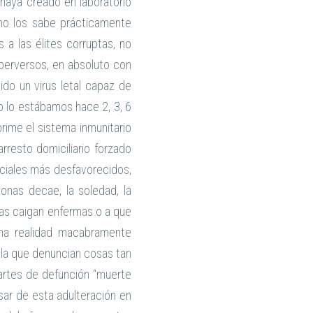
 haya creado en laboratorio
no los sabe prácticamente
a las élites corruptas, no
 perversos, en absoluto con
do un virus letal capaz de
 lo estábamos hace 2, 3, 6
rime el sistema inmunitario
rresto domiciliario forzado
ociales más desfavorecidos,
onas decae, la soledad, la
onas caigan enfermas o a que
na realidad macabramente
lla que denuncian cosas tan
artes de defunción “muerte
sar de esta adulteración en