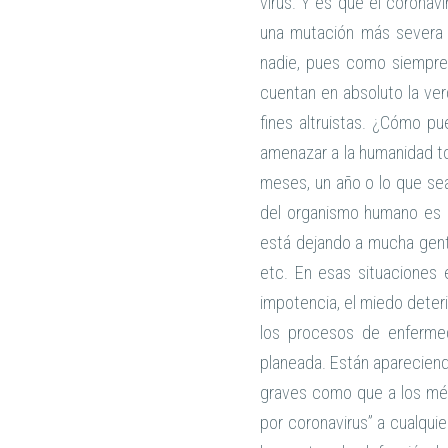
virus. Y es que el coronav
una mutación más severa 
nadie, pues como siempre 
cuentan en absoluto la ver
fines altruistas. ¿Cómo p
amenazar a la humanidad t
meses, un año o lo que sea
del organismo humano es el
está dejando a mucha gente
etc. En esas situaciones 
impotencia, el miedo deteri
los procesos de enferme
planeada. Están apareciend
graves como que a los méd
por coronavirus” a cualqui