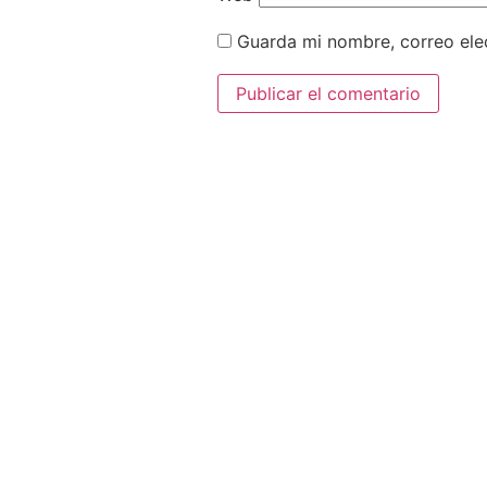
Guarda mi nombre, correo ele
Contacto
Si quieres contactar conmigo por alguna razón y dejar algú
comentario, puedes hacerlo rellenado este formulario. Esta
encantada de leerte y responder. Muchas gracias de ante