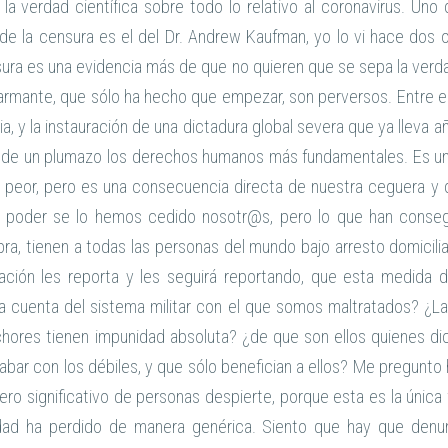
la verdad científica sobre todo lo relativo al coronavirus. Un
de la censura es el del Dr. Andrew Kaufman, yo lo vi hace dos o
ura es una evidencia más de que no quieren que se sepa la ver
larmante, que sólo ha hecho que empezar, son perversos. Entre el
a, y la instauración de una dictadura global severa que ya lleva 
ar de un plumazo los derechos humanos más fundamentales. Es un
 peor, pero es una consecuencia directa de nuestra ceguera y d
l poder se lo hemos cedido nosotr@s, pero lo que han conseg
ra, tienen a todas las personas del mundo bajo arresto domicilia
uación les reporta y les seguirá reportando, que esta medida d
a cuenta del sistema militar con el que somos maltratados? ¿L
ores tienen impunidad absoluta? ¿de que son ellos quienes dic
abar con los débiles, y que sólo benefician a ellos? Me pregunt
ero significativo de personas despierte, porque esta es la única
dad ha perdido de manera genérica. Siento que hay que denun