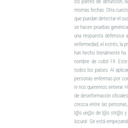
los partes de defunción, l
mismas fechas. Otra cuesti
que puedan detectar el susod
se hacen pruebas genérica
una respuesta defensiva a
enfermedad, el estrés, la p
han hecho literalmente ha 
nombre de cobit-19. Este 
todos los países. Al aplic
personas enfermas por cor
ni nos queremos enterar. H
de desinformación oficiale
crezca entre las personas
l@s un@s de l@s otr@s y 
locura!. Se está empezando