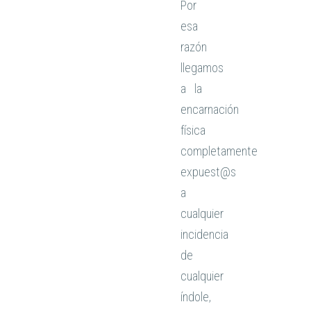
Por
esa
razón
llegamos
a la
encarnación
física
completamente
expuest@s
a
cualquier
incidencia
de
cualquier
índole,